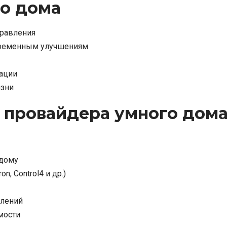
о дома
правления
временным улучшениям
ации
изни
 провайдера умного дома
 дому
, Control4 и др.)
влений
мости