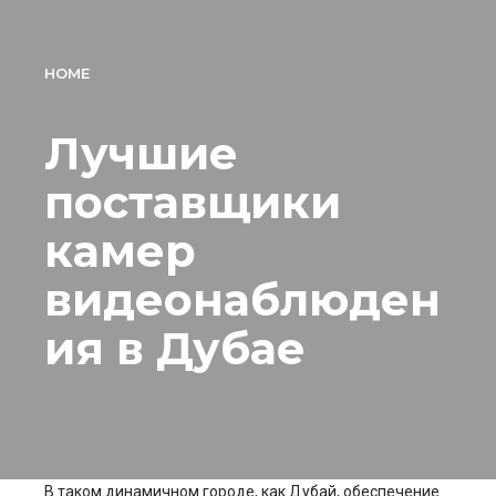
HOME
Лучшие
поставщики
камер
видеонаблюден
ия в Дубае
В таком динамичном городе, как Дубай, обеспечение