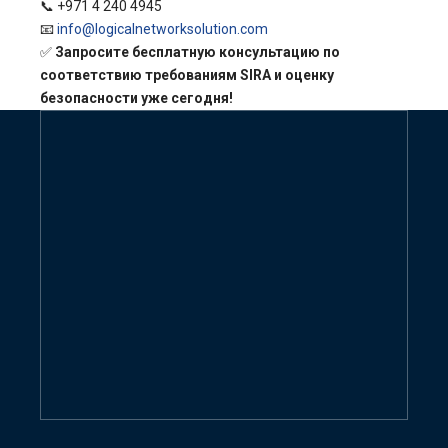
📞 +971 4 240 4945
📧
info@logicalnetworksolution.com
✅
Запросите бесплатную консультацию по
соответствию требованиям SIRA и оценку
безопасности уже сегодня!
Свяжитесь с нами сейчас,
чтобы получить
предложение
GIVE ME FREE QUOTE