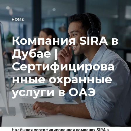
HOME
Компания SIRA в
Дубае |
Сертифицирова
нные охранные
услуги в ОАЭ
Надёжная сертифицированная компания SIRA в