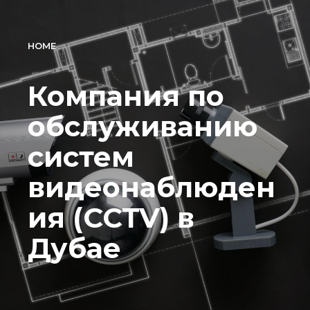
HOME
Компания по
обслуживанию
систем
видеонаблюден
ия (CCTV) в
Дубае