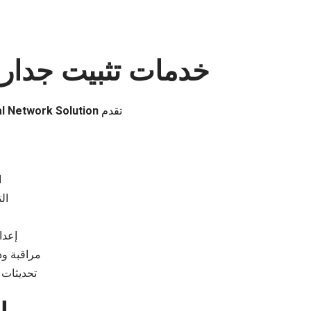
خدمات تثبيت جدار ا
تقدم
l Network Solution
ا
ال
إعداد ا
مراقبة ود
تحديثات 