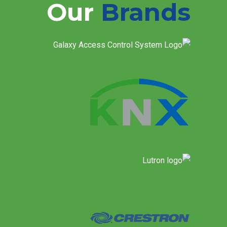
Our
Brands