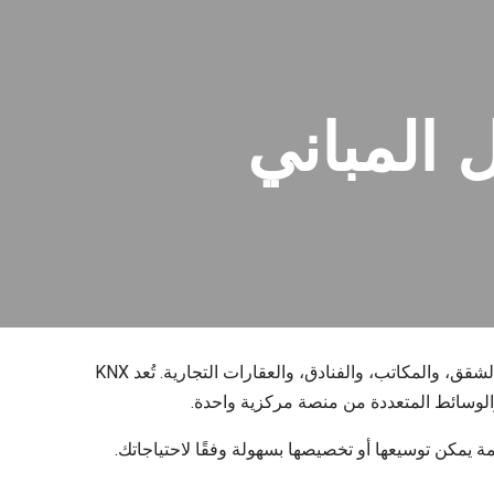
 | حلول المباني
حلول أتمتة المنازل بتقنية KNX في دبي، موفرةً حلول المباني الذكية المتقدمة للفلل، والشقق، والمكاتب، والفنادق، والعقارات التجارية. تُعد KNX
، والوسائط المتعددة من منصة مركزية واحدة.