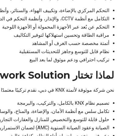
التحكم المركزي بالإضاءة، وتكييف الهواء، والستائر، وأنظ
التكامل مع أنظمة CCTV، والإنذار، وأنظمة التحكم في الدخول
التحكم عن بُعد عبر الأجهزة المحمولة أو الأجهزة اللوحية
مراقبة الطاقة وتحسين استهلاكها لتوفير التكاليف
أتمتة مخصصة حسب الغرف أو المشاهد
نظام قابل للتوسع وجاهز للتحديثات المستقبلية
تركيب احترافي ودعم موثوق لما بعد البيع
لماذا تختار Logical Network Solution لأتمتة KNX؟
نحن شركة موثوقة لأتمتة KNX في دبي، نقدم تركيبًا معتمدًا بخبرة عالية في حلول المنازل والمكاتب الذكية. تشمل خدماتنا:
تصميم نظام KNX بالكامل، والتركيب، والبرمجة
تكامل سلس مع أنظمة الأمان، والإضاءة، والمناخ، والوسا
حلول قابلة للتوسع والتخصيص للمنازل والعقارات التجاري
الصيانة وعقود الصيانة السنوية (AMC) لضمان الاستمرارية
دعم فني متخصص لضمان أداء النظام بكفاءة عالية