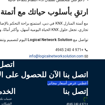
ارتقِ بأسلوب حياتك مع أتمتة KNX
مع أتمتة المنازل KNX في دبي، استمتع براح
تجاري، تجعل حلول KNX الحياة اليومية أسهل، وأكثر أمانًا، وأكثر كفاءة في استهلاك الطاقة.
تواصل مع
Logical Network Solution
اليوم لتصميم وتنفيذ نظام أتمتة منزلك
📞 +971 4 240 4945
info@logicalnetworksolution.com
📧
اتصل 
اتصل بنا الآن للحصول على ال
أعطني عرض أسعار مجاني
إتصل بنا
الخدم
خدمات تكنو
الشبكات
+971 4 240 4945