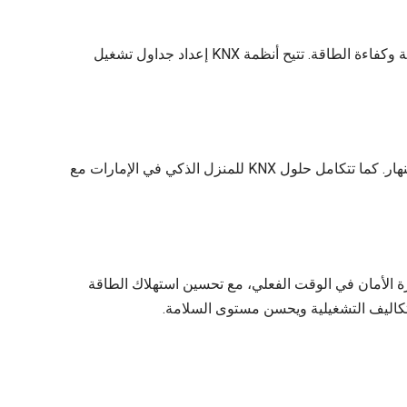
مع أتمتة المنازل KNX في دبي، يمكنك برمجة وأتمتة الإضاءة، وتكييف الهواء، والتحكم بدرجات الحرارة لتحقيق أقصى درجات الراحة وكفاءة الطاقة. تتيح أنظمة KNX إعداد جداول تشغيل
تتيح أتمتة KNX إدارة سلسة للستائر الكهربائية، والمصاريع، والستائر الرأسية لتعزيز الخصوصية، والراحة، وتحسين استخدام ضوء النهار. كما تتكامل حلول KNX للمنزل الذكي في الإمارات مع
حكم في الدخول. يمكن مراقبة وإدارة الأمان في الوقت الفعلي، مع تحسين استهلاك الطاقة
التكاليف التشغيلية ويحسن مستوى السلامة.