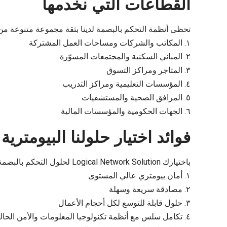
القطاعات التي نخدمها
تحظى أنظمة التحكم بالبصمة لدينا بثقة مجموعة متنوعة م
١. المكاتب والشركات ومساحات العمل المشتركة
٢. المباني السكنية والمجتمعات المسوّرة
٣. المتاجر ومراكز التسوق
٤. المؤسسات التعليمية ومراكز التدريب
٥. المرافق الصحية والمستشفيات
٦. الجهات الحكومية والمؤسسات المالية
فوائد اختيار حلولنا البيومترية
باختيارك Logical Network Solution لحلول التحكم بالبصمة في دبي، ستحصل على:
١. أمان بيومتري عالي المستوى
٢. مصادقة سريعة وسهلة
٣. حلول قابلة للتوسع لكل أحجام الأعمال
٤. تكامل سلس مع أنظمة تكنولوجيا المعلومات والأمن الحالية