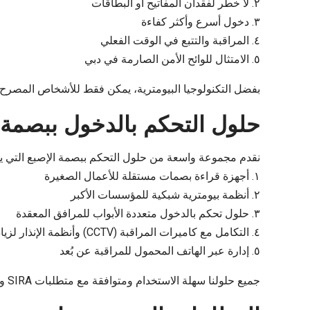
٢. لا خطر لفقدان المفاتيح أو البطاقات
٣. دخول أسرع وأكثر كفاءة
٤. المراقبة والتتبع في الوقت الفعلي
٥. الامتثال للوائح الأمن الصارمة في دبي
بفضل التكنولوجيا البيومترية، يمكن فقط للأشخاص المصرح 
حلول التحكم بالدخول ببصمة ا
نقدم مجموعة واسعة من حلول التحكم ببصمة الإصبع التي يم
١. أجهزة قراءة بصمات مستقلة للأعمال الصغيرة
٢. أنظمة بيومترية شبكية للمؤسسات الأكبر
٣. حلول تحكم بالدخول متعددة الأبواب للمرافق المعقدة
٤. التكامل مع كاميرات المراقبة (CCTV) وأنظمة الإنذار لزيادة الأمان
٥. إدارة عبر الهاتف المحمول للمراقبة عن بُعد
جميع حلولنا سهلة الاستخدام ومتوافقة مع متطلبات SIRA ومبنية بأحدث تقنيات القياسات الحيوية لضمان الموثوقية.