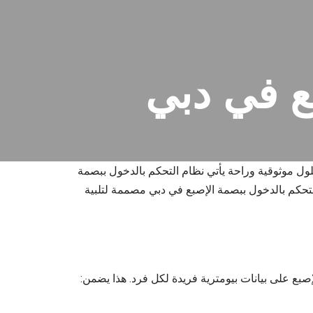
ع في دبي
ول موثوقية وراحة يأتي نظام التحكم بالدخول ببصمة
 وسهولة في الاستخدام. في شركة Logical Network Solution، نقدم أنظمة حديثة للتحكم بالدخول ببصمة الإصبع في دبي مصممة لتلبية
إصبع على بيانات بيومترية فريدة لكل فرد. هذا يضمن: