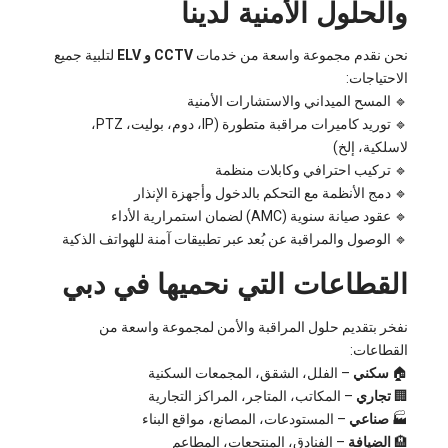
والحلول الأمنية لدينا
نحن نقدم مجموعة واسعة من خدمات
CCTV و ELV
لتلبية جميع
الاحتياجات:
🔹 المسح الميداني والاستشارات الأمنية
🔹 توريد كاميرات مراقبة متطورة (IP، دوم، بوليت، PTZ،
لاسلكية، إلخ)
🔹 تركيب احترافي وكابلات منظمة
🔹 دمج الأنظمة مع التحكم بالدخول وأجهزة الإنذار
🔹 عقود صيانة سنوية (AMC) لضمان استمرارية الأداء
🔹 الوصول والمراقبة عن بُعد عبر تطبيقات آمنة للهواتف الذكية
القطاعات التي نحميها في دبي
نفخر بتقديم حلول المراقبة والأمن لمجموعة واسعة من
القطاعات:
🏠
سكني
– الفلل، الشقق، المجمعات السكنية
🏢
تجاري
– المكاتب، المتاجر، المراكز التجارية
🏭
صناعي
– المستودعات، المصانع، مواقع البناء
🏨
الضيافة
– الفنادق، المنتجعات، المطاعم