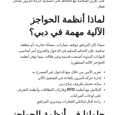
على تعزيز السلامة مع الحفاظ على انسيابية حركة المرور بشكل
فعال.
لماذا أنظمة الحواجز
الآلية مهمة في دبي؟
سواء كان المرفق موقف سيارات، منشأة تجارية، أو منطقة
سكنية، فإن التحكم السليم في الدخول والخروج أمر أساسي.
البوابات اليدوية أصبحت قديمة وغير فعّالة، بينما توفر أنظمة
الحواجز الآلية المتطورة:
تعزيز الأمن من خلال منع الدخول غير المصرح به.
إدارة حركة المرور بكفاءة عبر التشغيل الآلي.
متانة تتحمل ظروف مناخ دبي.
التكامل مع أنظمة
RFID
وقارئات البطاقات وأنظمة التعرف
على لوحات المركبات.
راحة البال لمالكي العقارات ومديري المرافق.
حلولنا في أنظمة الحواجز